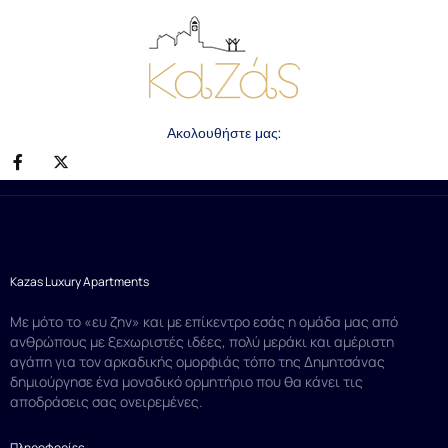
Ακολουθήστε μας:
Kazas Luxury Apartments
Με μότο το «ευ ζην» και με επίκεντρο εσάς η ομάδα μας από
ανθρώπους με ξεχωριστές ιδέες, πολύ μεράκι και αμέριστη
αγάπη για τον αρκαδικής ομορφιάς τόπο της Δημητσάνας
δημιούργησε ένα μοναδικό ορμητήριο που θα κάνει τις
αποδράσεις σας ονειρεμένες.
Πληροφορίες