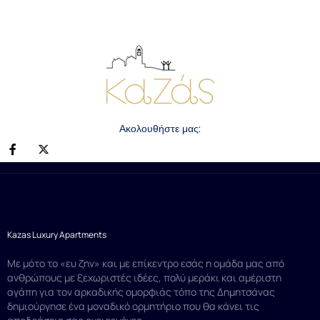
Ακολουθήστε μας:
Kazas Luxury Apartments
Με μότο το «ευ ζην» και με επίκεντρο εσάς η ομάδα μας από
ανθρώπους με ξεχωριστές ιδέες, πολύ μεράκι και αμέριστη
αγάπη για τον αρκαδικής ομορφιάς τόπο της Δημητσάνας
δημιούργησε ένα μοναδικό ορμητήριο που θα κάνει τις